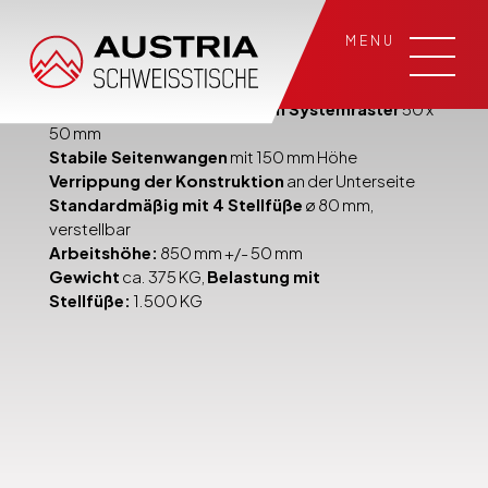
MENU
Tischgröße:
980 x 1980 mm, Material: S355MC
12mm
Systembohrungen
ø 16 mm
im Systemraster
50 x
50 mm
Stabile Seitenwangen
mit 150 mm Höhe
Verrippung der Konstruktion
an der Unterseite
Standardmäßig mit 4 Stellfüße
ø 80 mm,
verstellbar
Arbeitshöhe:
850 mm +/- 50 mm
Gewicht
ca. 375 KG,
Belastung mit
Stellfüße:
1.500 KG