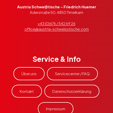
Schweißtisch-
Austria Schweißtische – Friedrich Huemer
Sets
Aderstraße 50, 4850 Timelkam
+43 (0)676 / 542 69 26
office@austria-schweisstische.com
Zubehör
Schweißtisch
Service & Info
mieten
Über uns
Servicecenter / FAQ
Kontakt
Datenschutzerklärung
Impressum